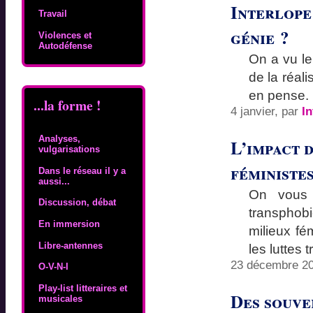
Interlope
Travail
génie ?
Violences et
Autodéfense
On a vu le
de la réal
en pense.
...la forme !
4 janvier, par
In
Analyses,
L’impact 
vulgarisations
féministes
Dans le réseau il y a
aussi...
On vous 
Discussion, débat
transphobi
En immersion
milieux f
Libre-antennes
les luttes 
23 décembre 20
O-V-N-I
Play-list litteraires et
Des souven
musicales