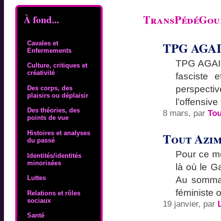
TransPédéGou
À fond...
TPG AGA
Cavales et
Enfermements
TPG AGAIN
Culture, critiques et
créativité
fasciste 
perspecti
Des corps, des
plaisirs ou déplaisir
l’offensiv
Des théories, des
8 mars, par
Tou
points de vue
Histoires et analyses
Tout Azi
du passé
Pour ce m
Identités/identités
minorisées
là où le G
Luttes
Au sommair
féministe 
Relations et rôles
sociaux
19 janvier, par
Santé