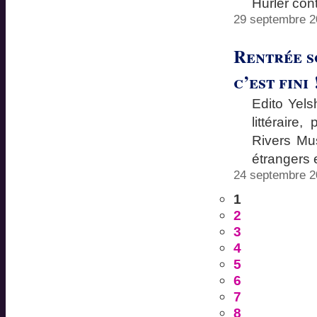
Hurler con
29 septembre 2
Rentrée so
c’est fini 
Edito Yels
littérair
Rivers Mu
étrangers 
24 septembre 2
1
2
3
4
5
6
7
8