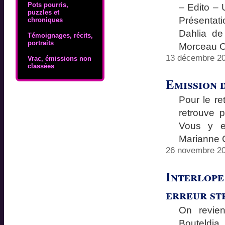
Pots pourris,
– Edito – 
puzzles et
Présentat
chroniques
Dahlia de
Témoignages, récits,
portraits
Morceau O
13 décembre 20
Vrac, émissions non
classées
Emission 
Pour le re
retrouve 
Vous y e
Marianne 
26 novembre 20
Interlope 
erreur st
On revien
Bouteldja