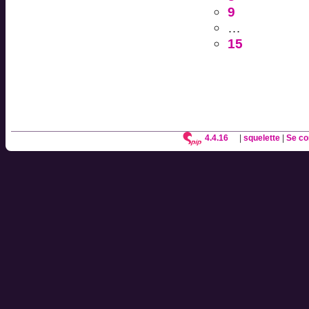
9
…
15
4.4.16
|
squelette
|
Se co