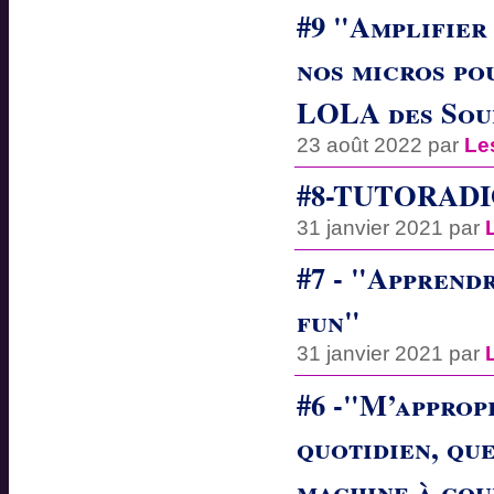
#9 "Amplifier
nos micros po
LOLA des Sou
23 août 2022 par
Le
#8-TUTORADIO
31 janvier 2021 par
#7 - "Apprendr
fun"
31 janvier 2021 par
#6 -"M’appropi
quotidien, que
machine à cou