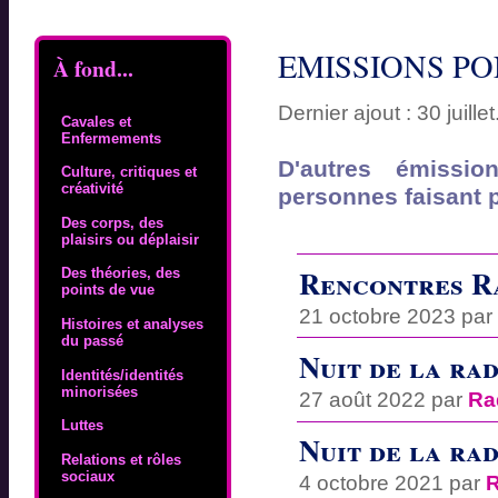
EMISSIONS P
À fond...
Dernier ajout : 30 juillet
Cavales et
Enfermements
D'autres émissi
Culture, critiques et
créativité
personnes faisant p
Des corps, des
plaisirs ou déplaisir
Rencontres R
Des théories, des
points de vue
21 octobre 2023 pa
Histoires et analyses
du passé
Nuit de la ra
Identités/identités
minorisées
27 août 2022 par
Ra
Luttes
Nuit de la ra
Relations et rôles
sociaux
4 octobre 2021 par