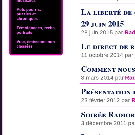
musicales
La liberté de 
Pots pourris,
puzzles et
chroniques
29 juin 2015
Témoignages, récits,
28 juin 2015 par
Rad
portraits
Vrac, émissions non
Le direct de r
classées
11 octobre 2014 par
Comment nous
8 mars 2014 par
Rad
Présentation 
23 février 2012 par
R
Soirée Radior
3 décembre 2011 p