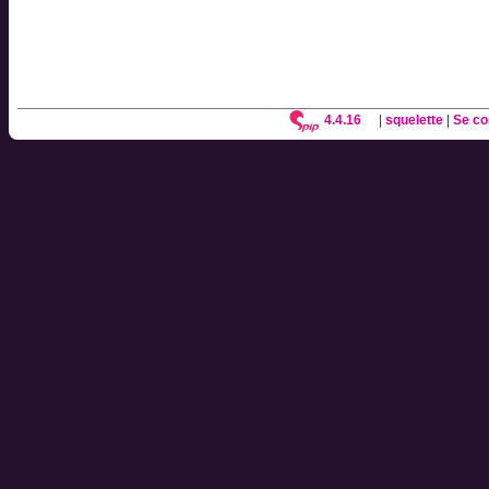
4.4.16
|
squelette
|
Se co