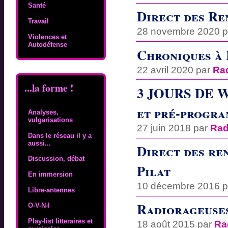
Santé
Direct des Re
Travail
28 novembre 2020 
Violences et
Autodéfense
Chroniques à
22 avril 2020 par
Ra
...la forme !
3 JOURS DE 
et pré-progra
Analyses,
vulgarisations
27 juin 2018 par
Rad
Dans le réseau il y a
aussi...
Direct des re
Discussion, débat
Pilat
En immersion
10 décembre 2016 
Libre-antennes
Radiorageuses
O-V-N-I
Play-list litteraires et
18 août 2015 par
Ra