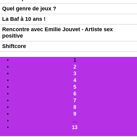
Quel genre de jeux ?
La Baf à 10 ans !
Rencontre avec Emilie Jouvet - Artiste sex
positive
Shiftcore
1
2
3
4
5
6
7
8
9
…
13