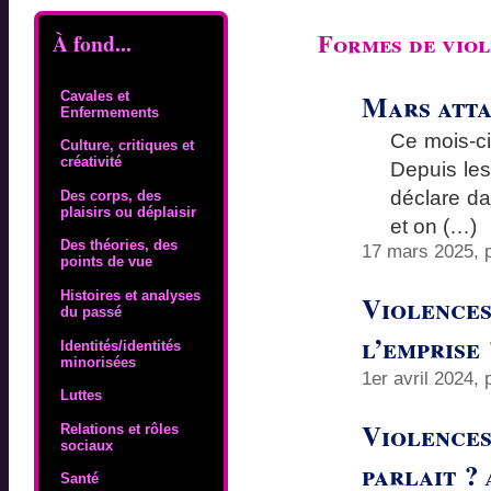
Formes de viol
À fond...
Mars atta
Cavales et
Enfermements
Ce mois-ci
Culture, critiques et
créativité
Depuis les
déclare da
Des corps, des
plaisirs ou déplaisir
et on (…)
Des théories, des
17 mars 2025, 
points de vue
Histoires et analyses
Violences
du passé
l’emprise
Identités/identités
minorisées
1er avril 2024,
Luttes
Violences 
Relations et rôles
sociaux
parlait ?
Santé