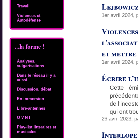
Lejbowic
Travail
1er avril 2024,
Violences et
Autodéfense
Violences
l’associat
...la forme !
et mettre
Analyses,
1er avril 2024,
vulgarisations
Écrire l’i
Dans le réseau il y a
aussi...
Cette émi
Discussion, débat
précédente
En immersion
de l’inces
Libre-antennes
qui ont tr
O-V-N-I
26 avril 2023, 
Play-list litteraires et
Interlope
musicales