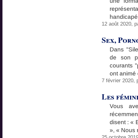
une forma
représent
handicapée
12 août 2020, 
Sex, Porn
Dans "Sile
de son p
courants "
ont animé 
7 février 2020,
Les fémin
Vous avez
récemment
disent : « 
», « Nous 
25 octobre 201