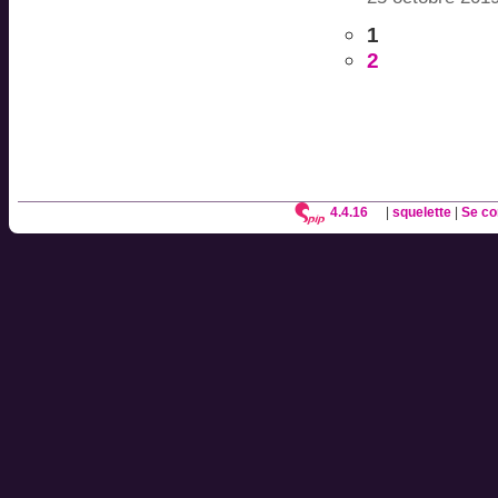
1
2
4.4.16
|
squelette
|
Se co