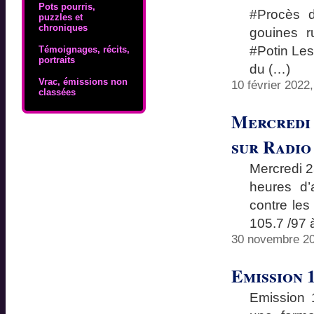
Pots pourris,
#Procès 
puzzles et
chroniques
gouines r
#Potin Les
Témoignages, récits,
portraits
du (…)
Vrac, émissions non
10 février 2022
classées
Mercredi 
sur Radio 
Mercredi 2
heures d’
contre les
105.7 /97 
30 novembre 20
Emission 
Emission 