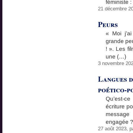
féministe :
21 décembre 20
Peurs
« Moi j’a
grande peur
! ». Les fi
une (…)
3 novembre 202
Langues d
poético-p
Qu’est-ce
écriture p
message 
engagée 
27 août 2023, 