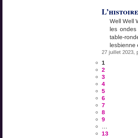
L’histoir
Well Well W
les ondes
table-ro
lesbienne 
27 juillet 2023,
1
2
3
4
5
6
7
8
9
…
13