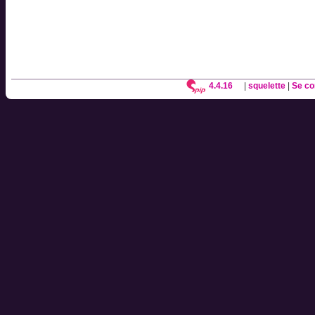
4.4.16
|
squelette
|
Se co