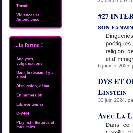
20 décembre 20
Travail
#27 INTER
Violences et
Autodéfense
son fanzi
Dingueri
poétiques 
...la forme !
religion, 
et d’immigr
Analyses,
vulgarisations
6 janvier 2025,
Dans le réseau il y a
aussi...
DYS ET OR
Discussion, débat
Einstein
En immersion
30 juin 2024, p
Libre-antennes
Avec La L
O-V-N-I
Play-list litteraires et
Dans ce 
musicales
Camille Ci