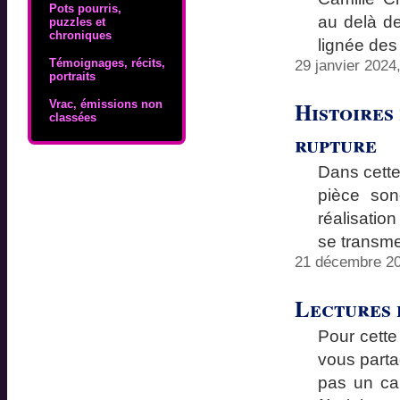
Pots pourris,
au delà de
puzzles et
chroniques
lignée des
Témoignages, récits,
29 janvier 2024
portraits
Histoires 
Vrac, émissions non
classées
rupture
Dans cette
pièce son
réalisati
se transme
21 décembre 20
Lectures 
Pour cette
vous parta
pas un cal