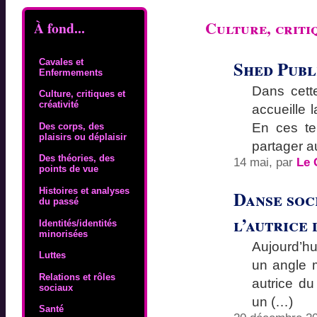
Culture, criti
À fond...
Shed Publ
Cavales et
Enfermements
Dans cett
Culture, critiques et
créativité
accueille 
En ces te
Des corps, des
plaisirs ou déplaisir
partager a
Des théories, des
14 mai, par
Le 
points de vue
Histoires et analyses
Danse soc
du passé
l’autrice 
Identités/identités
minorisées
Aujourd’hu
Luttes
un angle mi
Relations et rôles
autrice du 
sociaux
un (…)
Santé