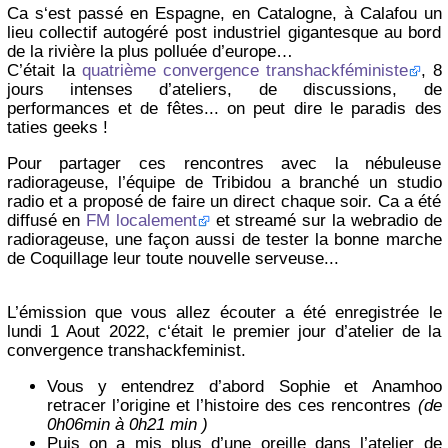
Ca s‘est passé en Espagne, en Catalogne, à Calafou un
lieu collectif autogéré post industriel gigantesque au bord
de la rivière la plus polluée d’europe…
C’était la
quatrième convergence transhackféministe
, 8
jours intenses d’ateliers, de discussions, de
performances et de fêtes... on peut dire le paradis des
taties geeks !
Pour partager ces rencontres avec la nébuleuse
radiorageuse, l’équipe de Tribidou a branché un studio
radio et a proposé de faire un direct chaque soir. Ca a été
diffusé en
FM localement
et streamé sur la webradio de
radiorageuse, une façon aussi de tester la bonne marche
de Coquillage leur toute nouvelle serveuse...
L’émission que vous allez écouter a été enregistrée le
lundi 1 Aout 2022, c‘était le premier jour d’atelier de la
convergence transhackfeminist.
Vous y entendrez d’abord Sophie et Anamhoo
retracer l’origine et l’histoire des ces rencontres
(de
0h06min à 0h21 min )
Puis on a mis plus d’une oreille dans l’atelier de