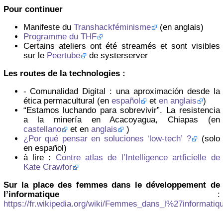
Pour continuer
Manifeste du
Transhackféminisme
(en anglais)
Programme du THF
Certains ateliers ont été streamés et sont visibles
sur le
Peertube
de systerserver
Les routes de la technologies :
- Comunalidad Digital : una aproximación desde la
ética permacultural (en
español
et
en anglais
)
“Estamos luchando para sobrevivir”. La resistencia
a la minería en Acacoyagua, Chiapas (en
castellano
et en
anglais
)
¿Por qué pensar en soluciones ‘low-tech’ ?
(solo
en español)
à lire :
Contre atlas de l’Intelligence artficielle de
Kate Crawfor
Sur la place des femmes dans le développement de
l’informatique
:
https://fr.wikipedia.org/wiki/Femmes_dans_l%27informatiq