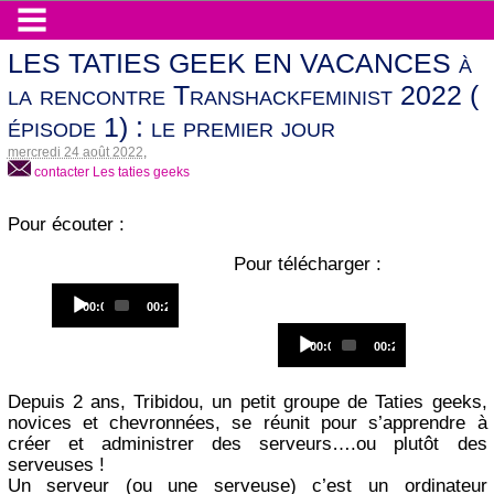
LES TATIES GEEK EN VACANCES à
la rencontre Transhackfeminist 2022 (
épisode 1) : le premier jour
mercredi 24 août 2022
,
contacter Les taties geeks
Pour écouter :
Pour télécharger :
Audio
Current
Total
00:00
00:23
Player
time
duration
Audio
Current
Total
00:00
00:23
Player
time
duration
Depuis 2 ans, Tribidou, un petit groupe de Taties geeks,
novices et chevronnées, se réunit pour s’apprendre à
créer et administrer des serveurs….ou plutôt des
serveuses !
Un serveur (ou une serveuse) c’est un ordinateur