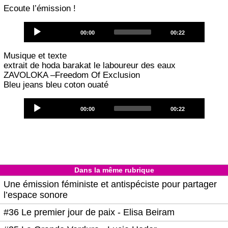
Ecoute l’émission !
Audio
Current
Total
00:00
00:22
Player
time
duration
Musique et texte
extrait de hoda barakat le laboureur des eaux
ZAVOLOKA –Freedom Of Exclusion
Bleu jeans bleu coton ouaté
Audio
Current
Total
00:00
00:22
Player
time
duration
Dans la même rubrique
Une émission féministe et antispéciste pour partager
l’espace sonore
#36 Le premier jour de paix - Elisa Beiram