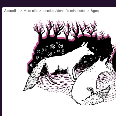
Accueil
> Mots-clés > Identités/identités minorisées >
Âges