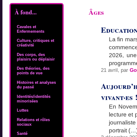
Âges
À fond...
Education
Cavales et
Enfermements
La fin mars
Culture, critiques et
créativité
commencent
2026, une 
Des corps, des
plaisirs ou déplaisir
programm
Des théories, des
21 avril, par
Go
points de vue
Histoires et analyses
Aujourd’hu
du passé
vivant·es 
Identités/identités
minorisées
En Novembr
Luttes
lecture et
Relations et rôles
journalist
sociaux
portrait (…
Santé