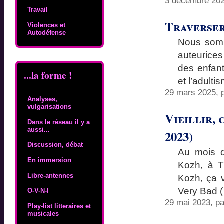
3 décembre 202
Travail
Traverser 
Violences et
Autodéfense
Nous somm
auteurice
des enfant
...la forme !
et l’adulti
29 mars 2025, 
Analyses,
vulgarisations
Vieillir, 
Dans le réseau il y a
aussi...
2023)
Discussion, débat
Au mois d
En immersion
Kozh, à T
Libre-antennes
Kozh, ça ve
Very Bad 
O-V-N-I
29 mai 2023, p
Play-list litteraires et
musicales