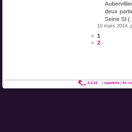
Aubervilli
deux parti
Seine St (
10 mars 2014, 
1
2
4.4.16
|
squelette
|
Se co