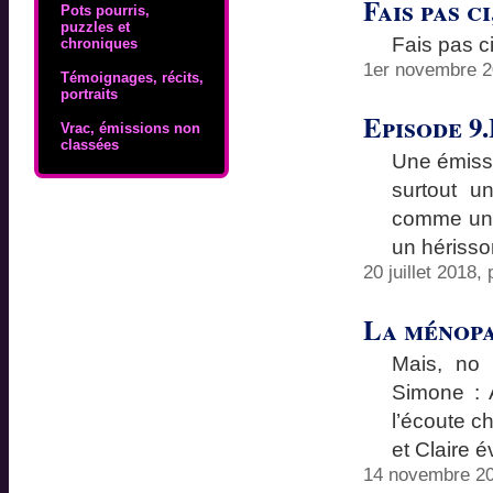
Fais pas ci
Pots pourris,
puzzles et
Fais pas ci
chroniques
1er novembre 2
Témoignages, récits,
portraits
Episode 9
Vrac, émissions non
classées
Une émissi
surtout u
comme une 
un hérisso
20 juillet 2018,
La ménop
Mais, no
Simone : 
l’écoute ch
et Claire 
14 novembre 20