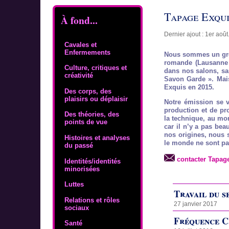
Tapage Exqui
À fond...
Dernier ajout : 1er août
Cavales et
Enfermements
Nous sommes un grou
romande (Lausanne
Culture, critiques et
dans nos salons, sa
créativité
Savon Garde ». Mai
Exquis en 2015.
Des corps, des
plaisirs ou déplaisir
Notre émission se v
production et de pr
Des théories, des
la technique, au mo
points de vue
car il n’y a pas bea
nos origines, nous 
Histoires et analyses
le monde ne sont pa
du passé
contacter Tapag
Identités/identités
minorisées
Luttes
Travail du s
Relations et rôles
27 janvier 2017
sociaux
Fréquence C
Santé