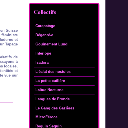
Collectifs
Carapatage
 en Suisse
féministe
Dégenré-e
Moderne et
our Tapage
Gouinement Lundi
Interlope
ératifs de
essayons à
Isadora
s locales,
entités et
L’éclat des noctules
de vue sur
La petite cuillère
Laitue Nocturne
Langues de Fronde
Le Gang des Gazières
MicroFéroce
Requin Sequin