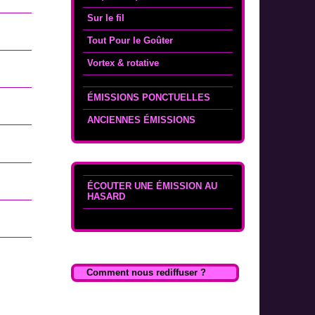
Sur le fil
Tout Pour le Goûter
Vortex & rotative
ÉMISSIONS PONCTUELLES
ANCIENNES ÉMISSIONS
ÉCOUTER UNE ÉMISSION AU
HASARD
Comment nous rediffuser ?