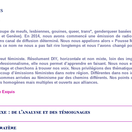
s
.
pe de meufs, lesbiennes, gouines, queer, trans*, genderqueer basées
 et Genève). En 2014, nous avons commencé une émission de radio 
ns canal de diffusion déterminé. Nous nous appelions alors « Pousse 
s ce nom ne nous a pas fait rire longtemps et nous l’avons changé p
eut féministe. Résolument DIY, horizontale et non mixte, loin des imp
ofessionnalisme, elle nous permet d’apprendre en faisant. Nous nous 
ntage et cherchons à trouver nos voix. Nous privilégions des thématique
ucoup d’émissions féministes dans notre région. Différentes dans nos id
sommes arrivées au féminisme par des chemins différents. Nos points 
s homogènes mais multiples et ouverts aux alliances.
e Exquis
exe : de l’analyse et des témoignages
ratère