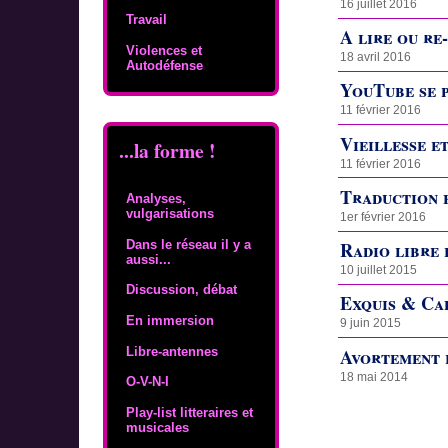
16 juillet 2016
Travail
A lire ou re-
Violences et
18 avril 2016
Autodéfense
YouTube se p
11 février 2016
Vieillesse e
...la forme !
11 février 2016
Traduction f
Analyses,
vulgarisations
1er février 2016
Dans le réseau il y a
Radio libre 
aussi...
10 juillet 2015
Discussion, débat
Exquis & Ca
En immersion
9 juin 2015
Libre-antennes
Avortement l
18 mai 2014
O-V-N-I
Play-list litteraires et
musicales