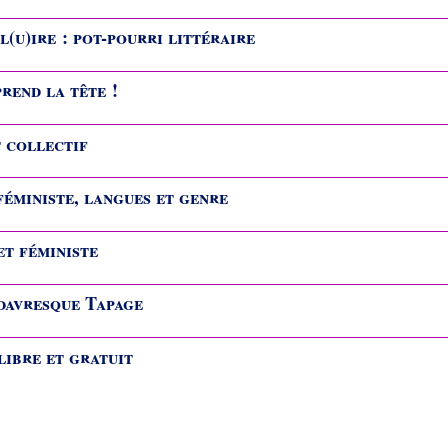
l(u)ire : pot-pourri littéraire
rend la tête !
t collectif
éministe, langues et genre
et féministe
davresque Tapage
ibre et gratuit