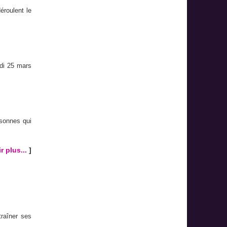
éroulent le
edi 25 mars
rsonnes qui
r plus...
]
raîner ses