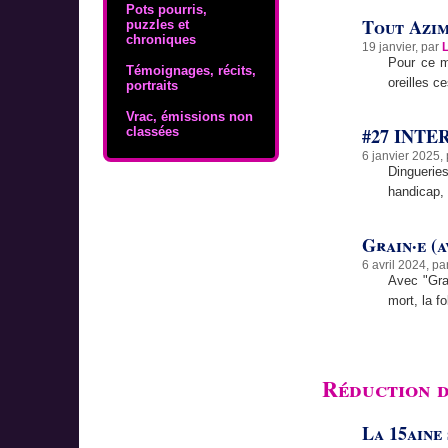
Pots pourris,
Tout Azi
puzzles et
chroniques
19 janvier, par
Pour ce m
Témoignages, récits,
oreilles c
portraits
Vrac, émissions non
#27 INTER
classées
6 janvier 2025,
Dingueries
handicap, 
Grain·e (a
6 avril 2024, pa
Avec "Grai
mort, la f
Réduction d
La 15aine