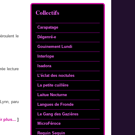
Collectifs
Carapatage
éroulent le
Dégenré-e
Gouinement Lundi
Interlope
Isadora
rée lecture
L’éclat des noctules
La petite cuillère
Laitue Nocturne
 Lynn, paru
Langues de Fronde
Le Gang des Gazières
r plus...
]
MicroFéroce
Requin Sequin