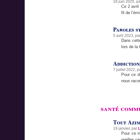
18 juin 2025, p
Ce 2 avril
fil de l’é
Paroles s
5 avril 2023, pa
Dans cette
lors de la
Addiction
7 juillet 2022, 
Pour ce d
nous raco
santé comm
Tout Azi
19 janvier, par
Pour ce m
oreilles c