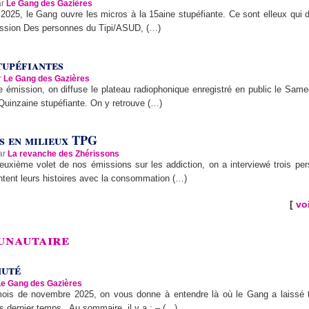
ar
Le Gang des Gazières
 2025, le Gang ouvre les micros à la 15aine stupéfiante. Ce sont elleux qui d
mission Des personnes du Tipi/ASUD, (…)
tupéfiantes
r
Le Gang des Gazières
 émission, on diffuse le plateau radiophonique enregistré en public le Sam
 Quinzaine stupéfiante. On y retrouve (…)
s en milieux TPG
par
La revanche des Zhérissons
euxième volet de nos émissions sur les addiction, on a interviewé trois pe
ntent leurs histoires avec la consommation (…)
[
voi
unautaire
muté
Le Gang des Gazières
ois de novembre 2025, on vous donne à entendre là où le Gang a laissé t
es dernier temps.. Au sommaire, il y a : – (…)