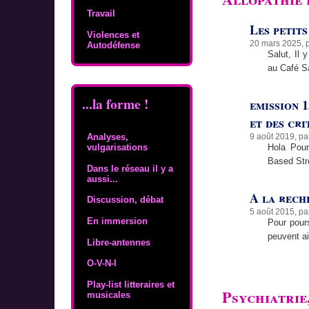
Travail
Les petits
Violences et
20 mars 2025, 
Autodéfense
Salut, Il 
au Café Sa
...la forme !
emission 1
et des cri
9 août 2019, p
Analyses,
Hola Pour
vulgarisations
Based Str
Dans le réseau il y a
aussi...
A la rech
Discussion, débat
5 août 2015, p
En immersion
Pour pours
peuvent a
Libre-antennes
O-V-N-I
Play-list litteraires et
Psychiatrie
musicales