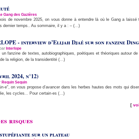
muté
Le Gang des Gazières
ois de novembre 2025, on vous donne à entendre là où le Gang a laissé t
es dernier temps.. Au sommaire, il y a : – (…)
LOPE - interview d’Elijah Djaé sur son fanzine Ding
 par
Interlope
 un fanzine de textes, autobiographiques, poétiques et théoriques autour de l
de la religion, de la transidentité (…)
vril 2024, n°12)
r
Requin Sequin
n·e", on vous propose d’avancer dans les herbes hautes des mots qui disent
olie, les cycles... Pour certain·es (…)
[
voi
es risques
 stupéfiante sur un plateau