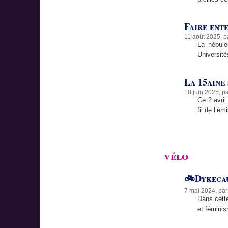
Faire ente
11 août 2025, 
La nébule
Université
La 15aine
18 juin 2025, p
Ce 2 avril
fil de l’é
vélo
🚲Dykecau
7 mai 2024, pa
Dans cette
et féminis