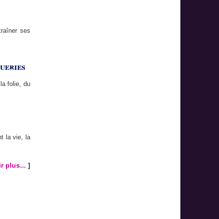
raîner ses
ueries
a folie, du
 la vie, la
r plus...
]