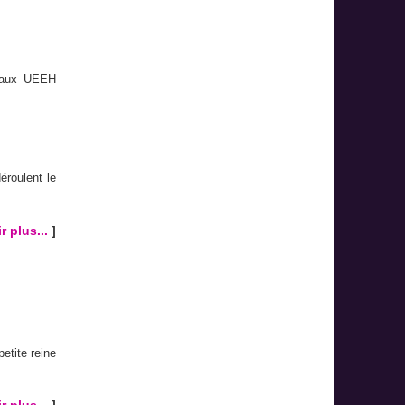
e aux UEEH
éroulent le
r plus...
]
etite reine
r plus...
]