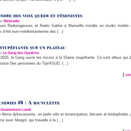
ndre des voix queer et féministes
par
Webradio
use Radiorageuses et Radio Galère à Marseille installe un studio mobil
s d’été euro-méditerranéenne des (…)
 stupéfiante sur un plateau
ar
Le Gang des Gazières
 2025, le Gang ouvre les micros à la 15aine stupéfiante. Ce sont elleux qui d
mission Des personnes du Tipi/ASUD, (…)
[
voi
series #8 : A bicyclette
r
Gouinement Lundi
 8ème dykecauserie, on parle vélo et émancipation, bécane et lesbophobie, p
me avec Margot, qui travaille à la (…)
[
voi