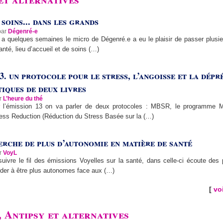
 soins... dans les grands
par
Dégenré-e
y a quelques semaines le micro de Dégenré.e a eu le plaisir de passer plusi
nté, lieu d’accueil et de soins (…)
3. un protocole pour le stress, l’angoisse et la dépr
tiques de deux livres
ar
L’heure du thé
 l’émission 13 on va parler de deux protocoles : MBSR, le programme M
ess Reduction (Réduction du Stress Basée sur la (…)
erche de plus d’autonomie en matière de santé
ar
VoyL
uivre le fil des émissions Voyelles sur la santé, dans celle-ci écoute des 
ider à être plus autonomes face aux (…)
[
voi
, Antipsy et alternatives