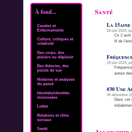
Santé
À fond...
La 15aine
Cavales et
Enfermements
18 juin 2025, p
Ce 2 avril
Culture, critiques et
fil de l’é
créativité
Des corps, des
Fréquence
plaisirs ou déplaisir
18 juin 2025, p
Des théories, des
Fréquence
points de vue
autour de
Histoires et analyses
du passé
#30 Une A
Identités/identités
30 décembre 2
minorisées
Dans cet 
initialeme
Luttes
Relations et rôles
sociaux
Santé
Allopathie 