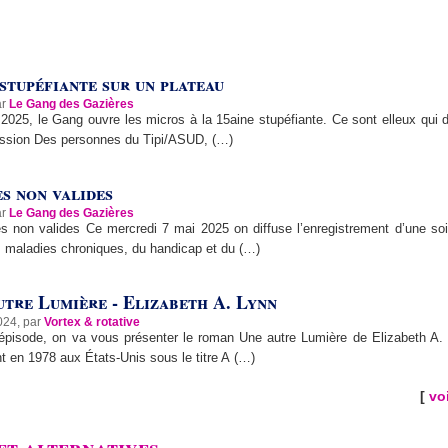
 stupéfiante sur un plateau
ar
Le Gang des Gazières
 2025, le Gang ouvre les micros à la 15aine stupéfiante. Ce sont elleux qui d
mission Des personnes du Tipi/ASUD, (…)
s non valides
ar
Le Gang des Gazières
s non valides Ce mercredi 7 mai 2025 on diffuse l’enregistrement d’une soi
s maladies chroniques, du handicap et du (…)
utre Lumière - Elizabeth A. Lynn
024, par
Vortex & rotative
épisode, on va vous présenter le roman Une autre Lumière de Elizabeth A.
nt en 1978 aux États-Unis sous le titre A (…)
[
voi
et alternatives