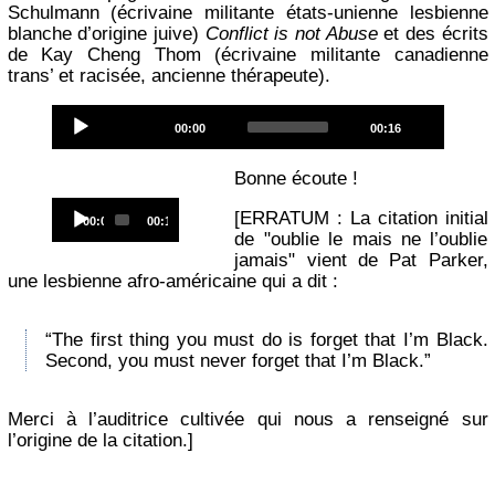
Schulmann (écrivaine militante états-unienne lesbienne
blanche d’origine juive)
Conflict is not Abuse
et des écrits
de Kay Cheng Thom (écrivaine militante canadienne
trans’ et racisée, ancienne thérapeute).
Audio
Current
Total
00:00
00:16
Player
time
duration
Bonne écoute !
Audio
[ERRATUM : La citation initial
Current
Total
00:00
00:16
Player
time
duration
de "oublie le mais ne l’oublie
jamais" vient de Pat Parker,
une lesbienne afro-américaine qui a dit :
“The first thing you must do is forget that I’m Black.
Second, you must never forget that I’m Black.”
Merci à l’auditrice cultivée qui nous a renseigné sur
l’origine de la citation.]