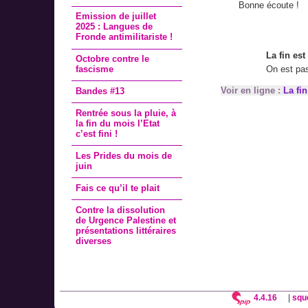
Bonne écoute !
Emission de juillet
2025 : Langues de
Fronde antimilitariste !
La fin es
Octobre contre le
fascisme
On est pa
Voir en ligne :
La fi
Bandes #13
Rentrée sous la pluie, à
la fin du mois l’Etat
c’est fini !
Les Prides du mois de
juin
Fais ce qu’il te plait
Contre la dissolution
de Urgence Palestine et
présentations littéraires
diverses
4.4.16
|
squ