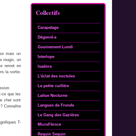
Collectifs
Carapatage
Dégenré-e
Gouinement Lundi
use mais un
Interlope
x rougis, un
se remet en
Isadora
s la sortie.
L’éclat des noctules
La petite cuillère
ission.
t-ce que les
Laitue Nocturne
re cher sont
Langues de Fronde
 ? Connaître
Le Gang des Gazières
gnifiques T-
MicroFéroce
Requin Sequin