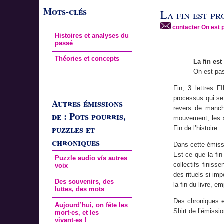
Mots-clés
La fin est pr
contacter On est 
Histoires et analyses du
passé
Théories et concepts
La fin es
On est pa
Fin, 3 lettres 
processus qui se 
Autres émissions
revers de manch
de : Pots pourris,
mouvement, les si
puzzles et
Fin de l’histoire.
chroniques
Dans cette émissio
Est-ce que la fin
Puzzle audio v/s autres
collectifs finiss
voix
des rituels si im
Des souvenirs, des
la fin du livre, e
luttes, des mots
Des chroniques e
Aujourd’hui, on fête les
Shirt de l’émissi
mort·es, et les
vivant·es !