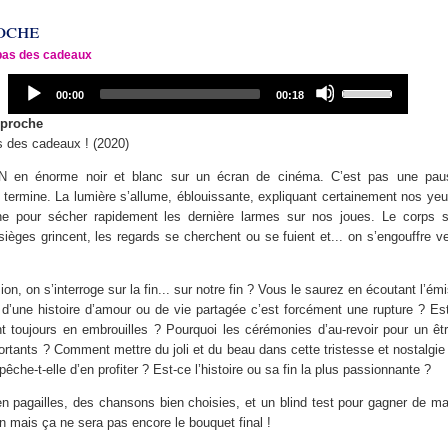
oche
pas des cadeaux
Audio
Use
Current
Total
00:00
00:18
Player
Up/Down
time
duration
Arrow
t proche
keys
s des cadeaux ! (2020)
to
FIN en énorme noir et blanc sur un écran de cinéma. C’est pas une pa
increase
termine. La lumière s’allume, éblouissante, expliquant certainement nos yeu
or
e pour sécher rapidement les dernière larmes sur nos joues. Le corps 
decrease
èges grincent, les regards se cherchent ou se fuient et... on s’engouffre ver
volume.
n, on s’interroge sur la fin... sur notre fin ? Vous le saurez en écoutant l’ém
 d’une histoire d’amour ou de vie partagée c’est forcément une rupture ? Es
ent toujours en embrouilles ? Pourquoi les cérémonies d’au-revoir pour un êt
portants ? Comment mettre du joli et du beau dans cette tristesse et nostalgie
mpêche-t-elle d’en profiter ? Est-ce l’histoire ou sa fin la plus passionnante ?
n pagailles, des chansons bien choisies, et un blind test pour gagner de ma
on mais ça ne sera pas encore le bouquet final !