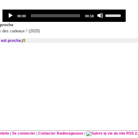
Audio
Use
Current
Total
00:00
00:18
Player
Up/Down
time
duration
Arrow
t proche
keys
s des cadeaux ! (2020)
to
n est proche
increase
or
decrease
volume.
elette
|
Se connecter
|
Contacter Radiorageuses
|
RSS 2.