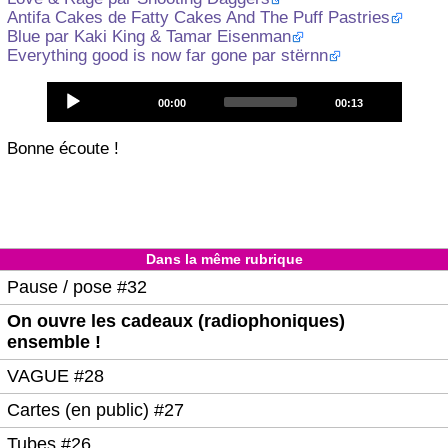
Antifa Cakes de Fatty Cakes And The Puff Pastries
Blue par Kaki King & Tamar Eisenman
Everything good is now far gone par stërnn
Audio
Current
Total
00:00
00:13
Player
time
duration
Bonne écoute !
Dans la même rubrique
Pause / pose #32
On ouvre les cadeaux (radiophoniques)
ensemble !
VAGUE #28
Cartes (en public) #27
Tubes #26