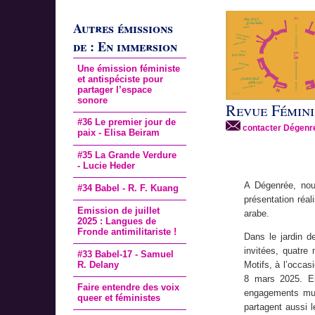
Autres émissions
de : En immersion
Une émission féministe
et antispéciste pour
partager l’espace
sonore
#36 Le premier jour de
contacter Dégenr
paix - Elisa Beiram
#35 La Grande Verdure
- Lucie Heder
A Dégenrée, nous
#34 Babel - R. F. Kuang
présentation réaliser le 12 av
Emission de juillet
arabe.
2025 : Langues de
Fronde antimilitariste !
Dans le jardin d
invitées, quatre
#33 Babel-17 - Samuel
R. Delany
Motifs, à l’occas
8 mars 2025. Ell
Faire entendre des voix
engagements mult
queer et féministes
partagent aussi 