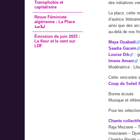
Transphobie et
des initiatives v
capitalisme
La place, cette r
Revue Féministe
d’autrice littéra
algérienne : La Place
ainsi que des arc
لبلاصة
au-delà de nos fr
Émission de juin 2025 :
La fleur et le vent sur
Maya Ouabadi
LDF
Saadia Gacem
Louise Dib
: g
Imene Amani
:
Modératrice : Lila
Cette rencontre
Coup de Soleil 
Bonne écoute
Musique et référ
Pour les sélectio
Chants collectif
Raja Meziane – T
Imezianen – Djur
Cheikha Rimitti – 