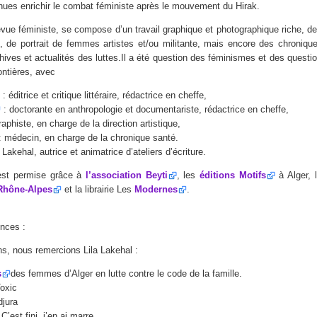
enues enrichir le combat féministe après le mouvement du Hirak.
evue féministe, se compose d’un travail graphique et photographique riche, de 
ire, de portrait de femmes artistes et/ou militante, mais encore des chronique
hives et actualités des luttes.Il a été question des féminismes et des questi
ontières, avec
: éditrice et critique littéraire, rédactrice en cheffe,
: doctorante en anthropologie et documentariste, rédactrice en cheffe,
raphiste, en charge de la direction artistique,
 médecin, en charge de la chronique santé.
 Lakehal, autrice et animatrice d’ateliers d’écriture.
 est permise grâce à
l’association Beyti
, les
éditions Motifs
à Alger, l
Rhône-Alpes
et la librairie Les
Modernes
.
ences :
ns, nous remercions Lila Lakehal :
s
des femmes d’Alger en lutte contre le code de la famille.
oxic
djura
C’est fini, j’en ai marre