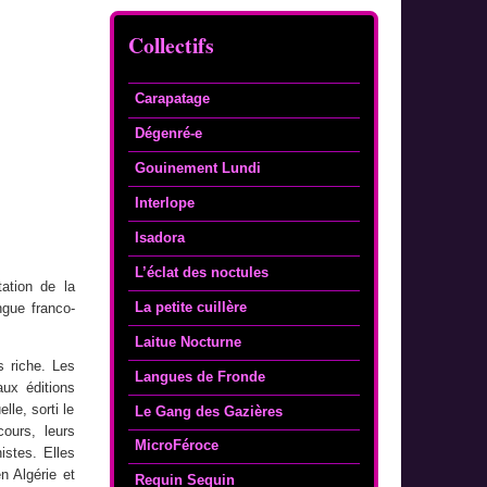
Collectifs
Carapatage
Dégenré-e
Gouinement Lundi
Interlope
Isadora
L’éclat des noctules
ation de la
La petite cuillère
Laitue Nocturne
s riche. Les
Langues de Fronde
aux éditions
le, sorti le
Le Gang des Gazières
ours, leurs
MicroFéroce
istes. Elles
 Algérie et
Requin Sequin