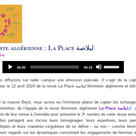
Revue Féministe algérienne : La Place لبلاصة
é-e
Audio
Use
Current
Total
00:00
00:19
Player
Up/Down
time
duration
Arrow
 diffusons sur radio campus une émission spéciale. Il s’agit de la capt
keys
ril 2024 de la revue La Place لبلاصة féministe algérienne et bilingue franco-
to
increase
or
e la maison Beyti, nous avons eu l’immense plaisir de capter les échange
decrease
 membres de l’équipe de la revue féministe algérienne
La Place لبلاصة
, 
volume.
ion de leur venue à Grenoble pour présenter le 3ᵉ numéro de cette revue annuel
es partagent aux micros leurs témoignages, leurs expertises, leurs parc
iples et leurs manières singulières de se définir – ou non – comme fémin
leurs regards sur les dynamiques concernant les engagements de femmes en