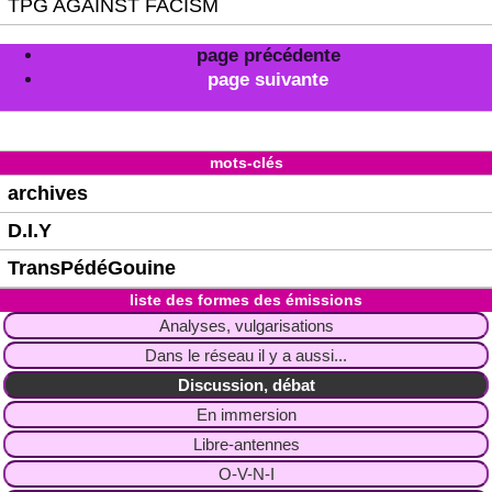
TPG AGAINST FACISM
page précédente
page suivante
mots-clés
archives
D.I.Y
TransPédéGouine
liste des formes des émissions
Analyses, vulgarisations
Dans le réseau il y a aussi...
Discussion, débat
En immersion
Libre-antennes
O-V-N-I